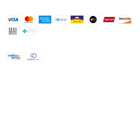
MEIOS DE PAGAMENTO
FORMAS DE ENVIO
CONTATO
(51) 999552503
atendimento@criahpapel.com.br
REDES SOCIAIS