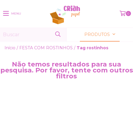
MENU
0
PRODUTOS
Início
/
FESTA COM ROSTINHOS
/
Tag rostinhos
Não temos resultados para sua
pesquisa. Por favor, tente com outros
filtros
NAVEGAÇÃO
KIT FESTA
CRIE O SEU TEMA
PROCURE POR TEMA
FESTA COM ROSTINHOS
MONTE SUA FESTA
Contato