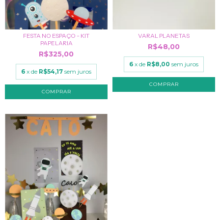
FESTA NO ESPAÇO - KIT
VARAL PLANETAS
PAPELARIA
R$48,00
R$325,00
6
x de
R$8,00
sem juros
6
x de
R$54,17
sem juros