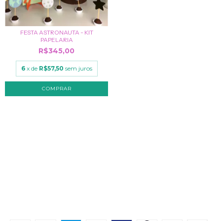
FESTA ASTRONAUTA - KIT
PAPELARIA
R$345,00
6
x de
R$57,50
sem juros
NAVEGAÇÃO
KIT FESTA
CRIE O SEU TEMA
PROCURE POR TEMA
FESTA COM ROSTINHOS
MONTE SUA FESTA
Contato
MEIOS DE PAGAMENTO