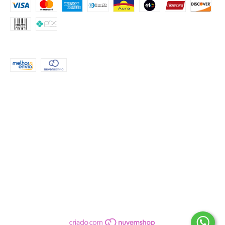
FORMAS DE ENVIO
CONTATO
(51) 999552503
atendimento@criahpapel.com.br
REDES SOCIAIS