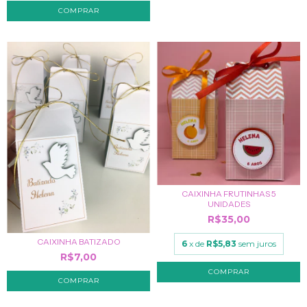
CAIXINHA FRUTINHAS 5
UNIDADES
R$35,00
CAIXINHA BATIZADO
6
x de
R$5,83
sem juros
R$7,00