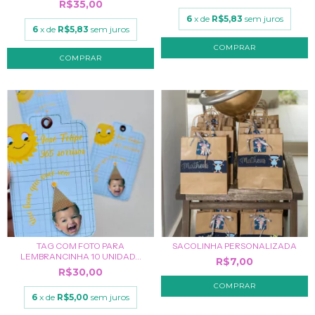
R$35,00
6
x de
R$5,83
sem juros
6
x de
R$5,83
sem juros
TAG COM FOTO PARA
SACOLINHA PERSONALIZADA
LEMBRANCINHA 10 UNIDAD...
R$7,00
R$30,00
6
x de
R$5,00
sem juros