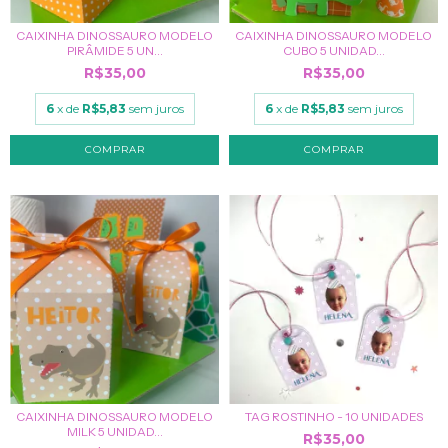
CAIXINHA DINOSSAURO MODELO
CAIXINHA DINOSSAURO MODELO
PIRÂMIDE 5 UN...
CUBO 5 UNIDAD...
R$35,00
R$35,00
6
x de
R$5,83
sem juros
6
x de
R$5,83
sem juros
CAIXINHA DINOSSAURO MODELO
TAG ROSTINHO - 10 UNIDADES
MILK 5 UNIDAD...
R$35,00