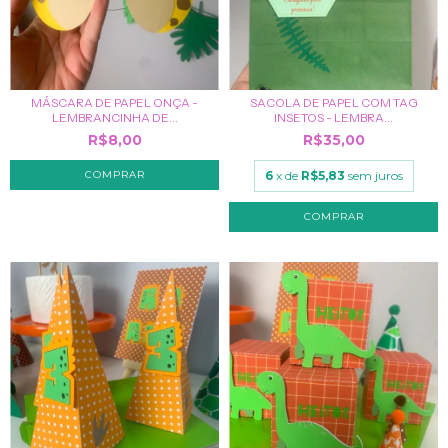
MÁSCARA DE PAPEL ONÇA -
SACOLA DE PAPEL COM TAG
LEMBRANCINHA DE...
INSETOS - LEMBRA...
R$8,00
R$35,00
6
x de
R$5,83
sem juros