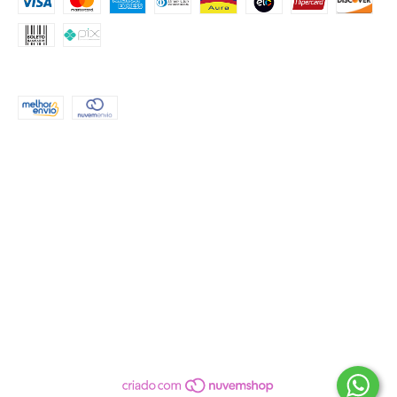
FORMAS DE ENVIO
CONTATO
(51) 999552503
atendimento@criahpapel.com.br
REDES SOCIAIS