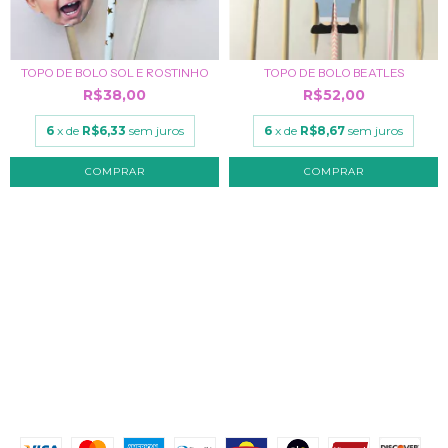
TOPO DE BOLO SOL E ROSTINHO
TOPO DE BOLO BEATLES
R$38,00
R$52,00
6
x de
R$6,33
sem juros
6
x de
R$8,67
sem juros
NAVEGAÇÃO
KIT FESTA
CRIE O SEU TEMA
PROCURE POR TEMA
FESTA COM ROSTINHOS
MONTE SUA FESTA
Contato
MEIOS DE PAGAMENTO