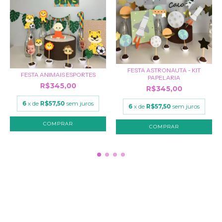
FESTA ASTRONAUTA - KIT
FESTA ANIMAIS ESPORTES
PAPELARIA
R$345,00
R$345,00
6
x de
R$57,50
sem juros
6
x de
R$57,50
sem juros
COMPRAR
NAVEGAÇÃO
KIT FESTA
CRIE O SEU TEMA