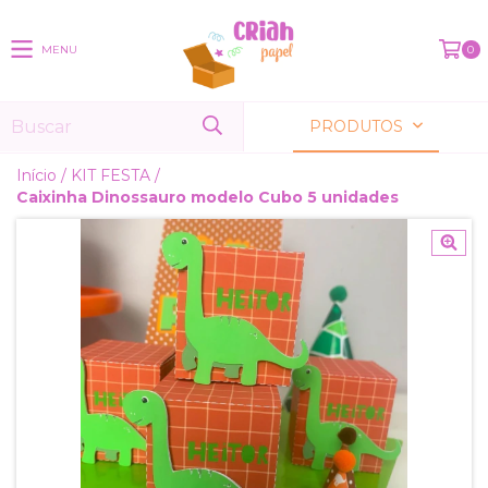
MENU
0
PRODUTOS
Início
/
KIT FESTA
/
Caixinha Dinossauro modelo Cubo 5 unidades