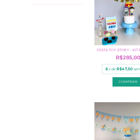
FESTA TOY STORY - KIT
R$285,0
6
x de
R$47,50
sem