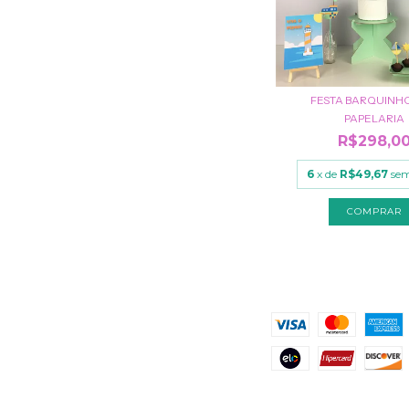
FESTA BARQUINHO 
PAPELARIA
R$298,0
6
x de
R$49,67
sem
NAVEGAÇÃO
MEIOS DE PAGAME
KIT FESTA
CRIE O SEU TEMA
PROCURE POR TEMA
FESTA COM
ROSTINHOS
FORMAS DE ENVIO