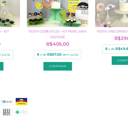
- KIT
FESTA OS BEATLES - KIT PAPELARIA
FESTA UNICÓRNIO 
FESTERÊ
R$29
0
R$405,00
6
x de
R$49,
 juros
6
x de
R$67,50
sem juros
COMPRAR
NTO
CONTATO
(51) 999552503
atendimento@criahpapel.com.br