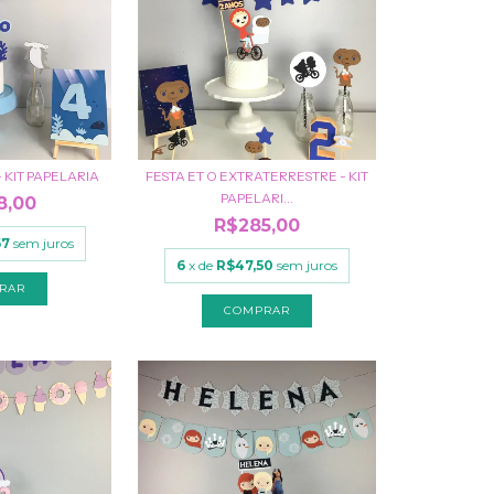
 KIT PAPELARIA
FESTA ET O EXTRATERRESTRE - KIT
PAPELARI...
8,00
R$285,00
67
sem juros
6
x de
R$47,50
sem juros
RAR