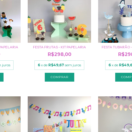
 PAPELARIA
FESTA FRUTAS - KIT PAPELARIA
FESTA TUBARÃO -
0
R$298,00
R$29
 juros
6
x de
R$49,67
sem juros
6
x de
R$49,
COMP