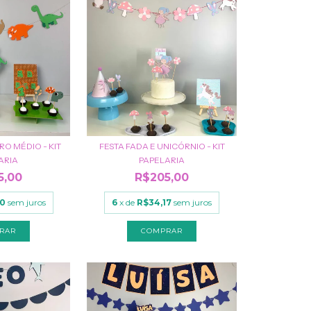
RO MÉDIO - KIT
FESTA FADA E UNICÓRNIO - KIT
ARIA
PAPELARIA
5,00
R$205,00
50
sem juros
6
x de
R$34,17
sem juros