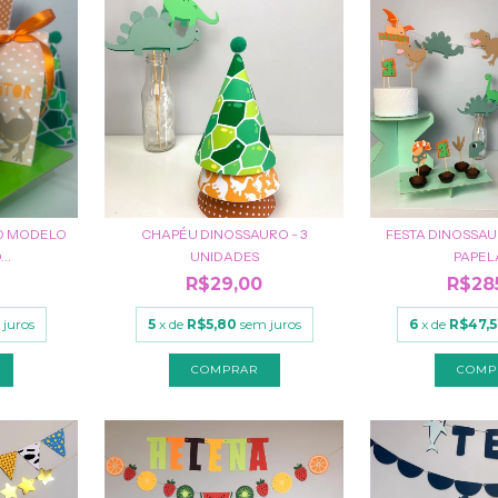
O MODELO
CHAPÉU DINOSSAURO - 3
FESTA DINOSSAU
..
UNIDADES
PAPEL
R$29,00
R$28
 juros
5
x de
R$5,80
sem juros
6
x de
R$47,