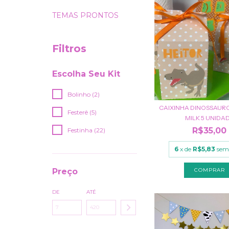
TEMAS PRONTOS
Filtros
Escolha Seu Kit
Bolinho (2)
CAIXINHA DINOSSAUR
Festerê (5)
MILK 5 UNIDAD.
R$35,00
Festinha (22)
6
x de
R$5,83
sem
Preço
DE
ATÉ