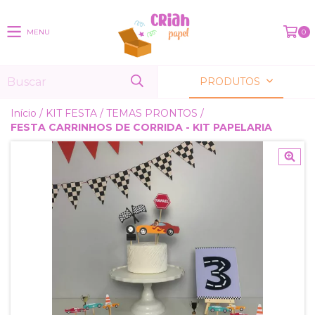
MENU
0
PRODUTOS
Início
/
KIT FESTA
/
TEMAS PRONTOS
/
FESTA CARRINHOS DE CORRIDA - KIT PAPELARIA