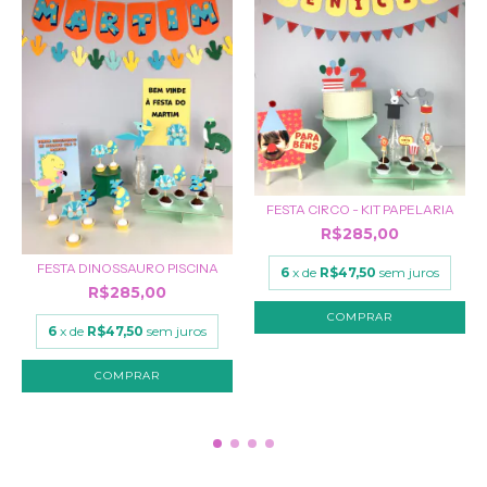
FESTA CIRCO - KIT PAPELARIA
R$285,00
FESTA DINOSSAURO PISCINA
6
x de
R$47,50
sem juros
R$285,00
COMPRAR
6
x de
R$47,50
sem juros