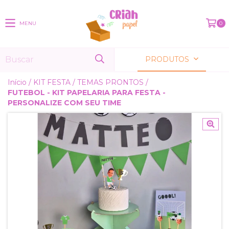
MENU
0
PRODUTOS
Início
/
KIT FESTA
/
TEMAS PRONTOS
/
FUTEBOL - KIT PAPELARIA PARA FESTA -
PERSONALIZE COM SEU TIME