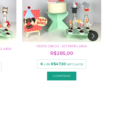
FESTA CIRCO - KIT PAPELARIA
PELARIA
R$285,00
6
x de
R$47,50
sem juros
COMPRAR
6
x