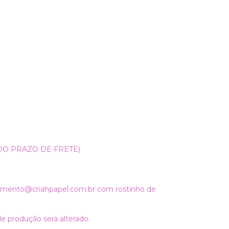
 DO PRAZO DE FRETE)
imento@criahpapel.com.br
com rostinho de
 de produção será alterado.