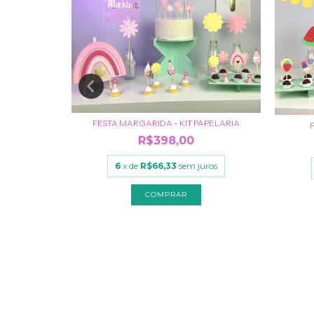
O
FESTA MARGARIDA - KIT PAPELARIA
R$398,00
uros
6
x de
R$66,33
sem juros
COMPRAR